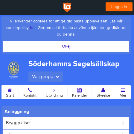
Logga in
Vi använder cookies för att ge dig bästa upplevelsen. Läs vår
cookiepolicy
här
. Genom att fortsätta använda tjänsten godkänner
du denna.
Okej
Söderhamns Segelsällskap
Välj grupp
Start
Kontakt
Utbildning
Kalender
Styrelse
Mer
Anläggning
Bryggplatser