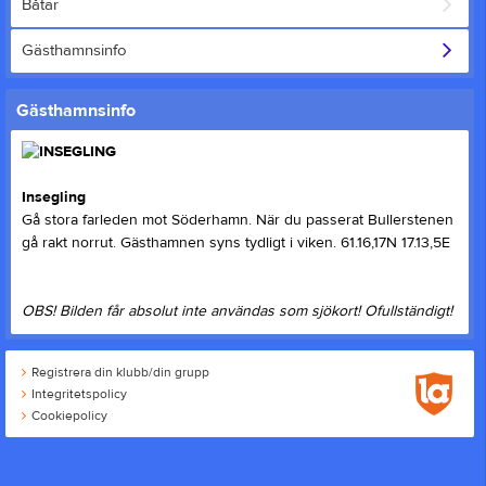
Båtar
Gästhamnsinfo
Gästhamnsinfo
Insegling
Gå stora farleden mot Söderhamn. När du passerat Bullerstenen
gå rakt norrut. Gästhamnen syns tydligt i viken. 61.16,17N 17.13,5E
OBS! Bilden får absolut inte användas som sjökort! Ofullständigt!
Registrera din klubb/din grupp
Integritetspolicy
Cookiepolicy