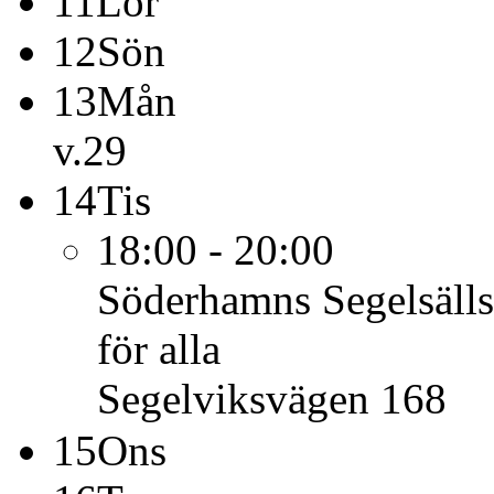
11
Lör
12
Sön
13
Mån
v.29
14
Tis
18:00 - 20:00
Söderhamns Segelsäll
för alla
Segelviksvägen 168
15
Ons