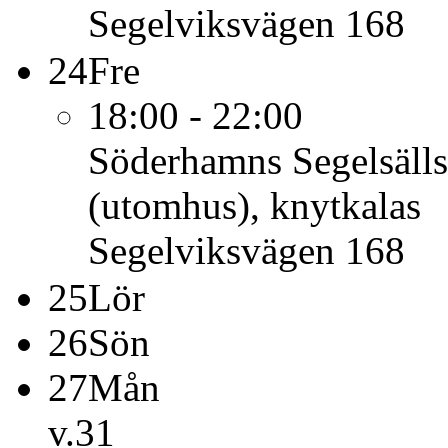
Segelviksvägen 168
24
Fre
18:00 - 22:00
Söderhamns Segelsäll
(utomhus), knytkalas
Segelviksvägen 168
25
Lör
26
Sön
27
Mån
v.31