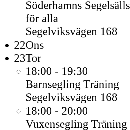
Söderhamns Segelsäll
för alla
Segelviksvägen 168
22
Ons
23
Tor
18:00 - 19:30
Barnsegling
Träning
Segelviksvägen 168
18:00 - 20:00
Vuxensegling
Träning