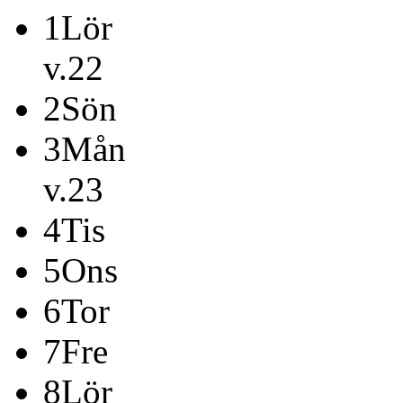
1
Lör
v.22
2
Sön
3
Mån
v.23
4
Tis
5
Ons
6
Tor
7
Fre
8
Lör