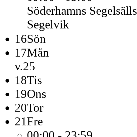
Söderhamns Segelsäll
Segelvik
16
Sön
17
Mån
v.25
18
Tis
19
Ons
20
Tor
21
Fre
00:00 - 23:59