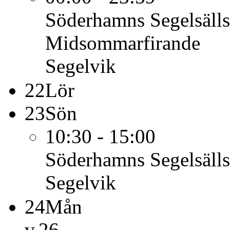
Söderhamns Segelsäll
Midsommarfirande
Segelvik
22
Lör
23
Sön
10:30 - 15:00
Söderhamns Segelsäll
Segelvik
24
Mån
v.26