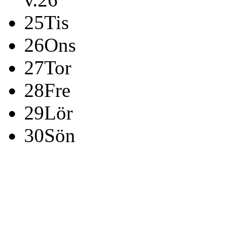
25
Tis
26
Ons
27
Tor
28
Fre
29
Lör
30
Sön