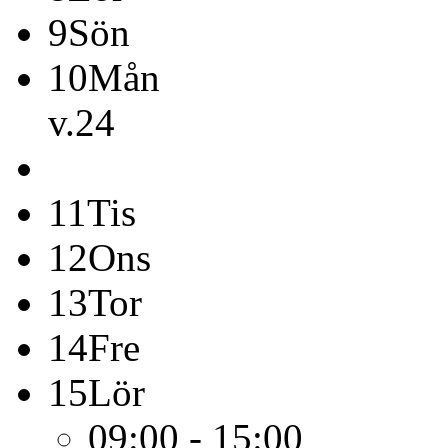
9
Sön
10
Mån
v.24
11
Tis
12
Ons
13
Tor
14
Fre
15
Lör
09:00 - 15:00